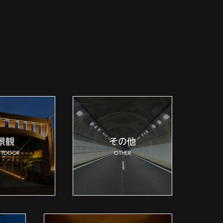
景観
その他
TDOOR
OTHER