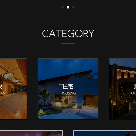
CATEGORY
設
住宅
IES
HOUSING
OU