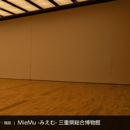
MieMu -みえむ- 三重県総合博物館
シェアサロン金沢店
三島スカイウォーク
y：
施設
Category：
Category：
店舗
景観