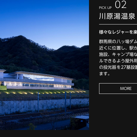
02
PICK UP
川原湯温泉
様々なレジャーを
群馬県の八ッ場ダ
近くに位置し、駅
施設、キャンプ場
ルできるよう屋外
の投光器を27基
ます。
MORE