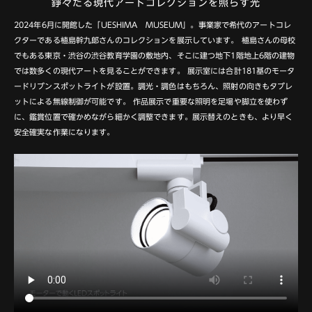
錚々たる現代アートコレクションを照らす光
2024年6月に開館した「UESHIMA MUSEUM」。事業家で希代のアートコレ
クターである植島幹九郞さんのコレクションを展示しています。
植島さんの母校
でもある東京・渋谷の渋谷教育学園の敷地内、そこに建つ地下1階地上6階の建物
では数多くの現代アートを見ることができます。
展示室には合計181基のモータ
ードリブンスポットライトが設置。調光・調色はもちろん、照射の向きもタブレ
ットによる無線制御が可能です。
作品展示で重要な照明を足場や脚立を使わず
に、鑑賞位置で確かめながら細かく調整できます。展示替えのときも、より早く
安全確実な作業になります。