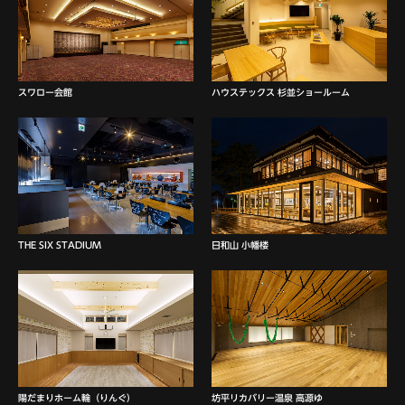
スワロー会館
ハウステックス 杉並ショールーム
THE SIX STADIUM
日和山 小幡楼
陽だまりホーム輪（りんぐ）
坊平リカバリー温泉 高源ゆ