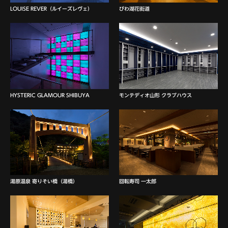
LOUISE REVER（ルイーズレヴェ）
びわ湖花街道
HYSTERIC GLAMOUR SHIBUYA
モンテディオ山形 クラブハウス
湯原温泉 寄りそい橋（湯橋）
回転寿司 一太郎