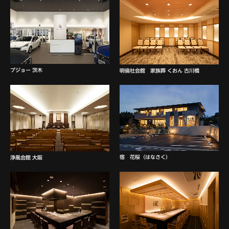
プジョー 茨木
明倫社会館 家族葬 くおん 古川橋
宿 花桜（はなさく）
浄風会館 大阪