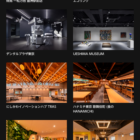
焼鳥 一粒万倍 豊洲駅前店
エコリング
デンタルプラザ東京
UESHIMA MUSEUM
にしかわイノベーションハブ TRAS
ハナミチ東京 歌舞伎町 (食の
HANAMICHI)