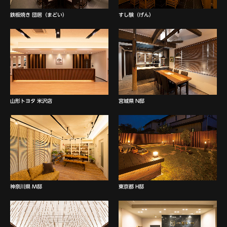
すし験（げん）
鉄板焼き 団居（まどい）
宮城県 N邸
山形トヨタ 米沢店
神奈川県 M邸
東京都 H邸