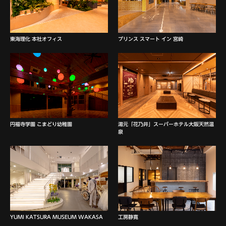
東海理化 本社オフィス
プリンス スマート イン 宮崎
円福寺学園 こまどり幼稚園
湯元「花乃井」スーパーホテル大阪天然温
泉
YUMI KATSURA MUSEUM WAKASA
工房静寛