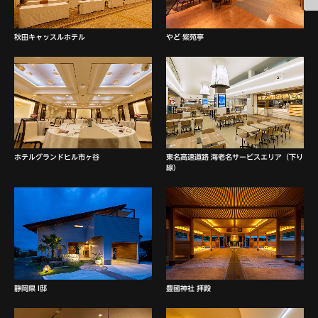
秋田キャッスルホテル
やど 紫苑亭
ホテルグランドヒル市ヶ谷
東名高速道路 海老名サービスエリア（下り
線）
静岡県 I邸
豊國神社 拝殿