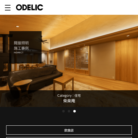
間接照明
施工事例
INDIRECT
Category：
Category：
Category：
店舗
住宅
住宅
シェアサロン金沢店
栃木県 T邸
柴楽庵
飲食店