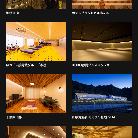
ホテルグランドヒル市ヶ谷
別館 田丸
ほねごり接骨院グループ本社
XOXO静岡ダンススタジオ
千葉県 X邸
川原湯温泉 あそびの基地 NOA