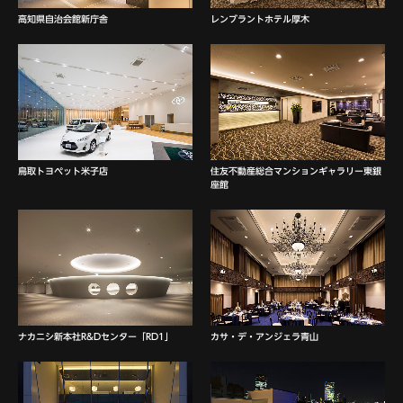
高知県自治会館新庁舎
レンブラントホテル厚木
鳥取トヨペット米子店
住友不動産総合マンションギャラリー東銀
座館
ナカニシ新本社R&Dセンター「RD1」
カサ・デ・アンジェラ青山