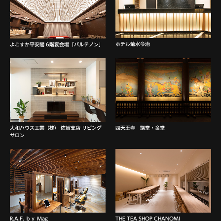
ホテル菊水今治
よこすか平安閣 6階宴会場「パルテノン」
大和ハウス工業（株） 佐賀支店 リビング
四天王寺 講堂・金堂
サロン
THE TEA SHOP CHANOMI
R.A.F. ｂｙ Mag