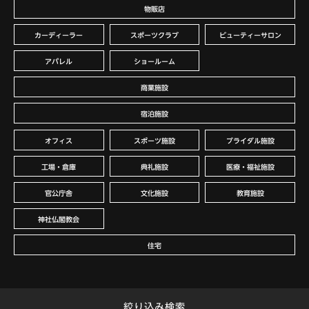
物販店
カーディーラー
スポーツクラブ
ビューティーサロン
アパレル
ショールーム
商業施設
宿泊施設
オフィス
スポーツ施設
ブライダル施設
工場・倉庫
典礼施設
医療・福祉施設
官公庁舎
文化施設
教育施設
神社仏閣教会
住宅
絞り込み検索