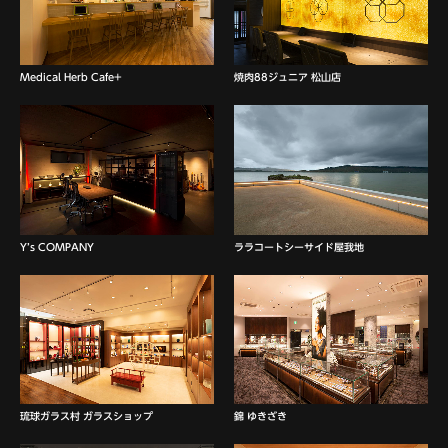
Medical Herb Cafe+
焼肉88ジュニア 松山店
Y’s COMPANY
ララコートシーサイド屋我地
琉球ガラス村 ガラスショップ
錦 ゆきざき