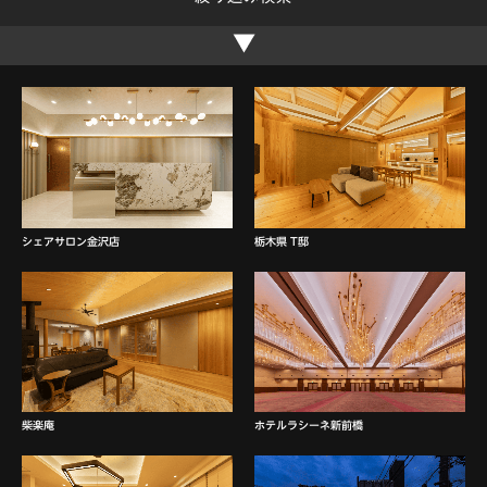
シェアサロン金沢店
栃木県 T邸
柴楽庵
ホテルラシーネ新前橋