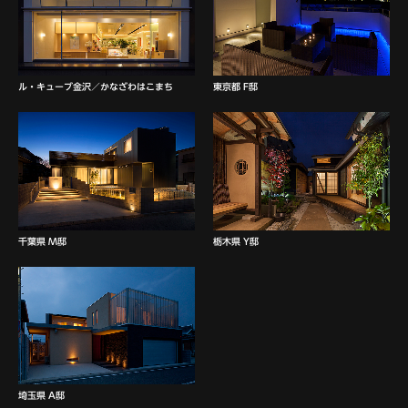
ル・キューブ金沢／かなざわはこまち
東京都 F邸
千葉県 M邸
栃木県 Y邸
埼玉県 A邸