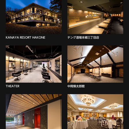
KANAYA RESORT HAKONE
テング酒場本郷三丁目店
THEATER
中岡慎太郎館