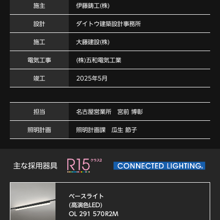
施主
伊藤鋳工(株)
設計
ダイトウ建築設計事務所
施工
大藤建設(株)
電気工事
(株)五和電気工業
竣工
2025年5月
担当
名古屋営業所 宮前 博彰
照明計画
照明計画課 瓜生 節子
主な採用器具
ベースライト
(高演色LED)
OL 291 570R2M