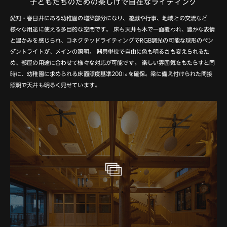
子どもたちのための楽しげで自在なライティング
愛知・春日井にある幼稚園の増築部分になり、遊戯や行事、地域との交流など
様々な用途に使える多目的な空間です。
床も天井も木で一面覆われ、豊かな表情
と温かみを感じられ、コネクテッドライティングでRGB調光の可能な球形のペン
ダントライトが、メインの照明。
器具単位で自由に色も明るさも変えられるた
め、部屋の用途に合わせて様々な対応が可能です。
楽しい雰囲気をもたらすと同
時に、幼稚園に求められる床面照度基準200㏓を確保。梁に備え付けられた間接
照明で天井も明るく見せています。