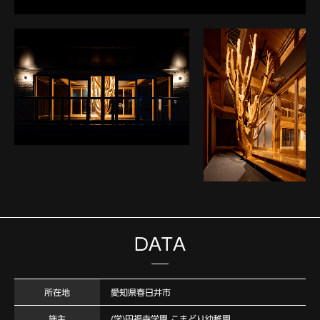
DATA
所在地
愛知県春日井市
施主
(学)円福寺学園 こまどり幼稚園