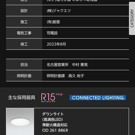
設計
(株)ジャクエツ
施工
(有)創亜
電気工事
司電設
竣工
2023年8月
担当
名古屋営業所 中村 憲晃
照明計画
照明計画課 高久 裕子
主な採用器具
ダウンライト
(高演色LED)
準耐火構造対応
OD 261 886R