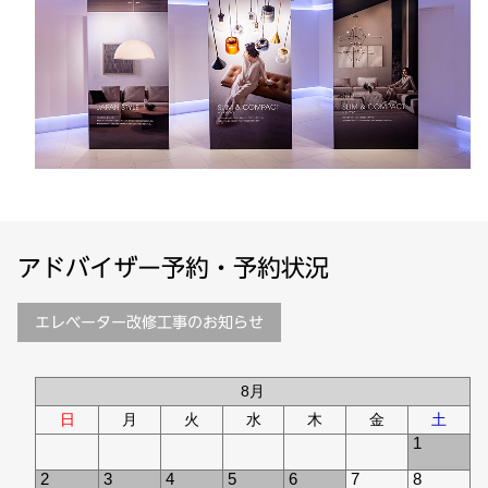
アドバイザー予約・
予約状況
エレベーター
改修工事のお知らせ
8月
日
月
火
水
木
金
土
1
×
2
3
4
5
6
7
8