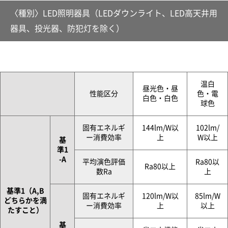
CLOSE
〈種別〉LED照明器具（LEDダウンライト、LED高天井用
器具、投光器、防犯灯を除く）
温白
昼光色・昼
性能区分
色・電
白色・白色
球色
固有エネルギ
144lm/W以
102lm/
ー消費効率
上
W以上
基
準1
-A
平均演色評価
Ra80以
Ra80以上
数Ra
上
基準1（A,B
固有エネルギ
120lm/W以
85lm/W
どちらかを満
ー消費効率
上
以上
たすこと）
基