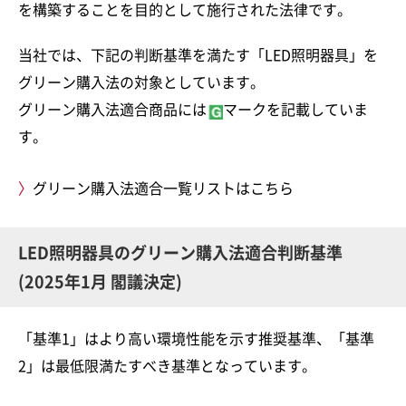
を構築することを目的として施行された法律です。
カタログ請求
環境への取り組み
会員メニュー
当社では、下記の判断基準を満たす「LED照明器具」を
グリーン購入法適合商品
お問い合わせ
グリーン購入法の対象としています。
東京都省エネ促進税制対象機器
カタログ請求
グリーン購入法適合商品には
マークを記載していま
環境負荷低減の活動
す。
PCB使用照明器具について
グリーン電力について
グリーン購入法適合一覧リストはこちら
IR情報
LED照明器具のグリーン購入法適合判断基準
電子公告・決算公告
(2025年1月 閣議決定)
採用情報
「基準1」はより高い環境性能を示す推奨基準、「基準
採用情報
2」は最低限満たすべき基準となっています。