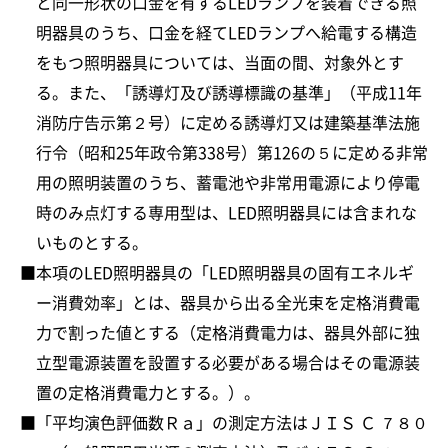
と同一形状の口金を有するLEDランプを装着できる照
明器具のうち、口金を経てLEDランプへ給電する構造
をもつ照明器具については、当面の間、対象外とす
る。また、「誘導灯及び誘導標識の基準」（平成11年
消防庁告示第２号）に定める誘導灯又は建築基準法施
行令（昭和25年政令第338号）第126の５に定める非常
用の照明装置のうち、蓄電池や非常用電源により停電
時のみ点灯する専用型は、LED照明器具には含まれな
いものとする。
本項のLED照明器具の「LED照明器具の固有エネルギ
ー消費効率」とは、器具から出る全光束を定格消費電
力で割った値とする（定格消費電力は、器具外部に独
立型電源装置を設置する必要がある場合はその電源装
置の定格消費電力とする。）。
「平均演色評価数Ｒａ」の測定方法はＪＩＳ Ｃ ７８０