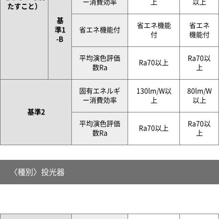
ー消費効率
上
以上
たすこと）
基
省エネ機能
省エネ
準1
省エネ機能付
付
機能付
-B
平均演色評価
Ra70以
Ra70以上
数Ra
上
固有エネルギ
130lm/W以
80lm/W
ー消費効率
上
以上
基準2
平均演色評価
Ra70以
Ra70以上
数Ra
上
〈種別〉投光器