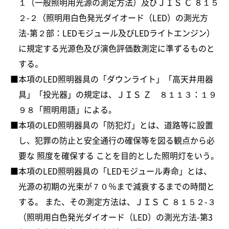
１（一般照明用光源の測定方法）及びＪＩＳ Ｃ ８１５
２-２（照明用白色発光ダイオード（LED）の測光方
法-第２部：LEDモジュール及びLEDライトエンジン）
に規定する光源色及び演色評価数測定に準ずるものと
する。
本項のLED照明器具の「ダウンライト」「高天井用器
具」「投光器」の規定は、ＪＩＳ Ｚ ８１１３：１９
９８「照明用語」による。
本項のLED照明器具の「防犯灯」とは、道路等に設置
し、犯罪の防止と安全通行の確保等を図る観点から必
要な 照度を確保する ことを目的とした照明灯をいう。
本項のLED照明器具の「LEDモジュール寿命」とは、
光源の初期の光束が７０％まで減衰するまでの時間と
する。 また、その測定方法は、ＪＩＳ Ｃ ８１５２-３
（照明用白色発光ダイオード（LED）の測光方法-第3