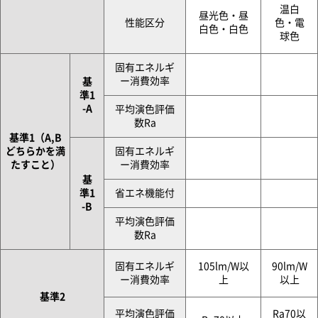
温白
昼光色・昼
性能区分
色・電
白色・白色
球色
固有エネルギ
ー消費効率
基
準1
-A
平均演色評価
数Ra
基準1（A,B
どちらかを満
固有エネルギ
たすこと）
ー消費効率
基
準1
省エネ機能付
-B
平均演色評価
数Ra
固有エネルギ
105lm/W以
90lm/W
ー消費効率
上
以上
基準2
平均演色評価
Ra70以