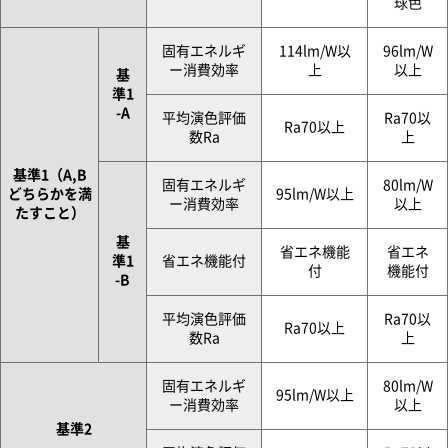
球色
固有エネルギ
114lm/W以
96lm/W
ー消費効率
上
以上
基
準1
-A
平均演色評価
Ra70以
Ra70以上
数Ra
上
基準1（A,B
固有エネルギ
80lm/W
どちらかを満
95lm/W以上
ー消費効率
以上
たすこと）
基
省エネ機能
省エネ
準1
省エネ機能付
付
機能付
-B
平均演色評価
Ra70以
Ra70以上
数Ra
上
固有エネルギ
80lm/W
95lm/W以上
ー消費効率
以上
基準2