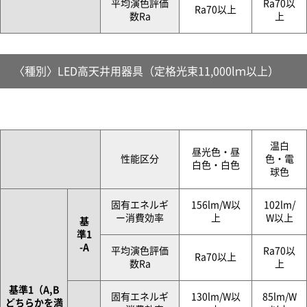
平均演色評価
Ra70以
Ra70以上
数Ra
上
〈種別〉LED高天井用器具（定格光束11,000lｍ以上）
温白
昼光色・昼
性能区分
色・電
白色・白色
球色
固有エネルギ
156lm/W以
102lm/
ー消費効率
上
W以上
基
準1
-A
平均演色評価
Ra70以
Ra70以上
数Ra
上
基準1（A,B
固有エネルギ
130lm/W以
85lm/W
どちらかを満