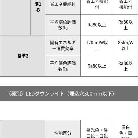
省エネ機能
省エネ
準1
省エネ機能付
付
機能付
-B
平均演色評価
Ra80以
Ra80以上
数Ra
上
固有エネルギ
120lm/W以
85lm/W
ー消費効率
上
以上
基準2
平均演色評価
Ra80以
Ra80以上
数Ra
上
〈種別〉LEDダウンライト（埋込穴300ｍｍ以下）
温白
昼光色・昼
性能区分
色・電
白色・白色