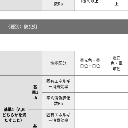
Ra70以上
数Ra
上
〈種別〉防犯灯
温白
昼光色・昼
性能区分
色・電
白色・白色
球色
固有エネルギ
ー消費効率
基
準1
-A
平均演色評価
数Ra
基準1（A,B
どちらかを満
固有エネルギ
たすこと）
ー消費効率
基