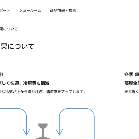
商品情報・検索
ショールーム
ポート
果について
効果について
時）
冬季 (
涼しく快適、冷房費も節減
部屋全
ちな冷気が上から降り注ぎ、清涼感をアップします。
天井近