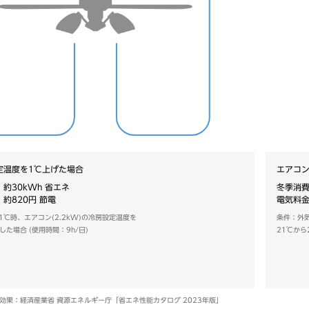
定温度を1℃上げた場合
エアコン
約30kWh 省エネ
冬季消費
約820円 節電
電気料金
1℃時、エアコン(2.2kW)の冷房設定温度を
条件：外気
した場合 (使用時間：9h/日)
21℃から
効果：経済産業省 資源エネルギー庁「省エネ性能カタログ 2023年版」