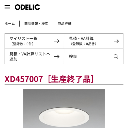
商品情報・検索
ホーム
商品詳細
マイリスト一覧
見積・VA計算
（登録数：
（登録数：
0
0
件）
品番）
見積・VA計算リストへ
検索
追加
XD457007［生産終了品］