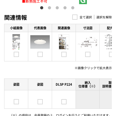
関連情報
選択を解除
全て選択
小組画像
代表画像
関連画像
寸法図
配光
※画像クリックで
拡大表示
納入
取扱
姿図
姿図
DLSP P224
仕様書（※）
説明書（
（※）の項目は、会員登録の上、ログインを行うとご利用いただけます。