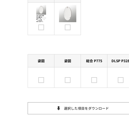
姿図
姿図
総合 P775
DLSP P32
選択した項目をダウンロード