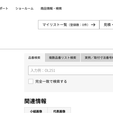
商品情報・検索
ショールーム
ポート
見積
マイリスト一覧
（登録数：
0
件）
実例／取付寸法番号
複数品番リスト検索
品番検索
完全一致で検索する
関連情報
小組画像
代表画像