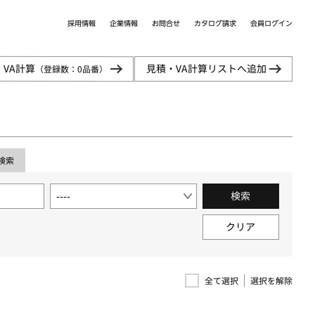
カタログ請求
採用情報
会員ログイン
企業情報
お問合せ
・VA計算
見積・VA計算リストへ追加
（登録数：
0
品番）
検索
検索
クリア
選択を解除
全て選択