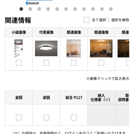
関連情報
選択を解除
全て選択
小組画像
代表画像
関連画像
関連画像
関連画
※画像クリックで
拡大表示
納入
取扱
姿図
姿図
総合 P117
仕様書（※）
説明書（
（※）の項目は、会員登録の上、ログインを行うとご利用いただけます。