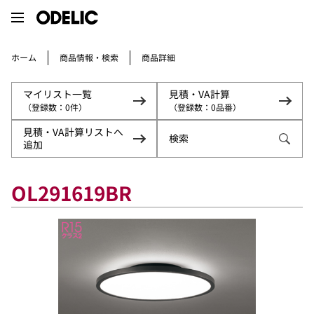
商品情報・検索
ホーム
商品詳細
マイリスト一覧
見積・VA計算
（登録数：
（登録数：
0
0
件）
品番）
見積・VA計算リストへ
検索
追加
OL291619BR