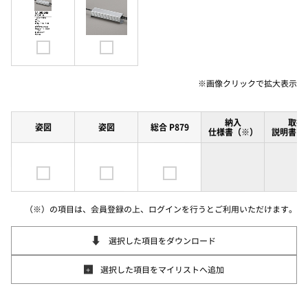
※画像クリックで
拡大表示
納入
取扱
姿図
姿図
総合 P879
仕様書（※）
説明書（
（※）の項目は、会員登録の上、ログインを行うとご利用いただけます。
選択した項目をダウンロード
選択した項目をマイリストへ追加