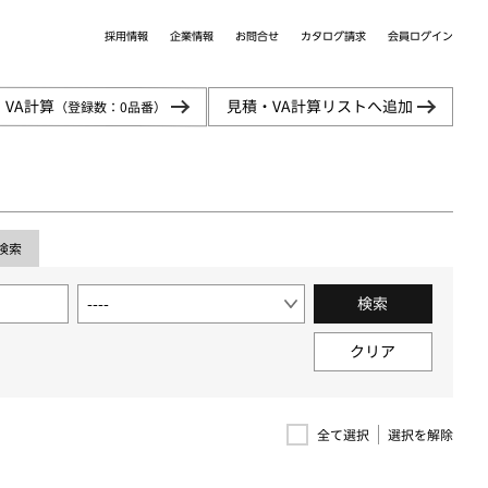
カタログ請求
採用情報
会員ログイン
企業情報
お問合せ
・VA計算
見積・VA計算リストへ追加
（登録数：
0
品番）
検索
検索
クリア
選択を解除
全て選択