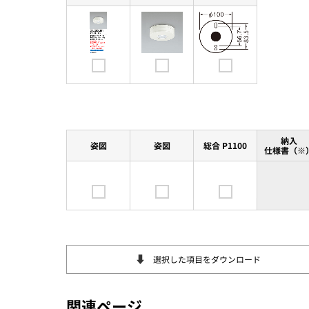
納入
姿図
姿図
総合 P1100
仕様書（※
選択した項目をダウンロード
関連ページ