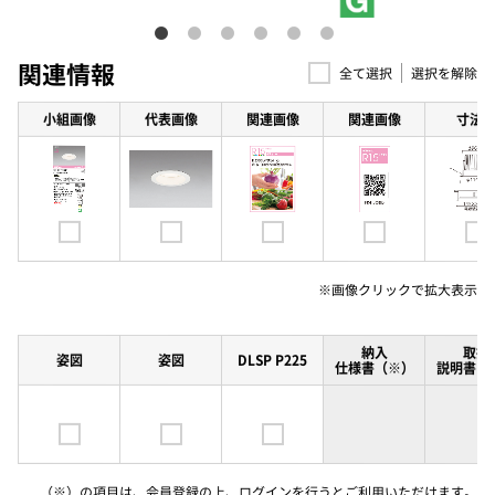
関連情報
選択を解除
全て選択
小組画像
代表画像
関連画像
関連画像
寸法
※画像クリックで
拡大表示
納入
取扱
姿図
姿図
DLSP P225
仕様書（※）
説明書（
（※）の項目は、会員登録の上、ログインを行うとご利用いただけます。