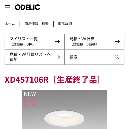
商品情報・検索
ホーム
商品詳細
マイリスト一覧
見積・VA計算
（登録数：
（登録数：
0
0
件）
品番）
見積・VA計算リストへ
検索
追加
XD457106R［生産終了品］