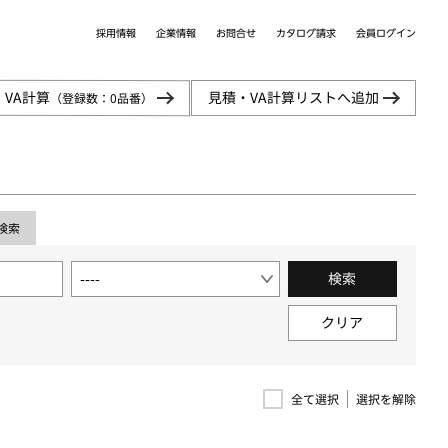
カタログ請求
採用情報
会員ログイン
企業情報
お問合せ
・VA計算
見積・VA計算リストへ追加
（登録数：
0
品番）
検索
検索
クリア
選択を解除
全て選択