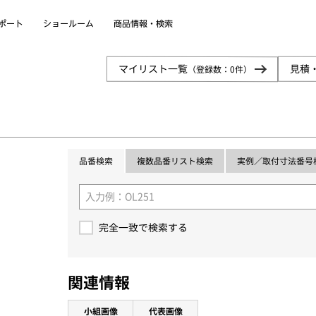
商品情報・検索
ショールーム
ポート
見積
マイリスト一覧
（登録数：
0
件）
実例／取付寸法番号
複数品番リスト検索
品番検索
完全一致で検索する
関連情報
小組画像
代表画像